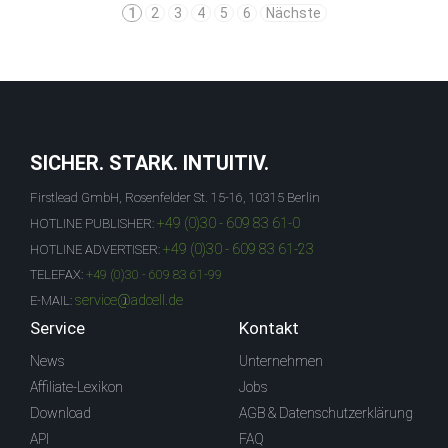
1
2
3
4
5
6
Nächste
SICHER. STARK. INTUITIV.
Firstlead GmbH, Rosenfelder St. 15-16, 10315 Berlin
+49 (0)30 - 609 83 61-0
HOTLINE PUBLISHER:
+49 (0)30 - 609 83 61-23
HOTLINE ADVERTISER:
TELEFAX:
+49 (0)30 - 609 83 61-99
service@adcell.de
E-MAIL:
Service
Kontakt
News
Unternehmen
Affiliate-Lexikon
Jobs
Download
AGB & Datenschutzerklärung
API
FAQ