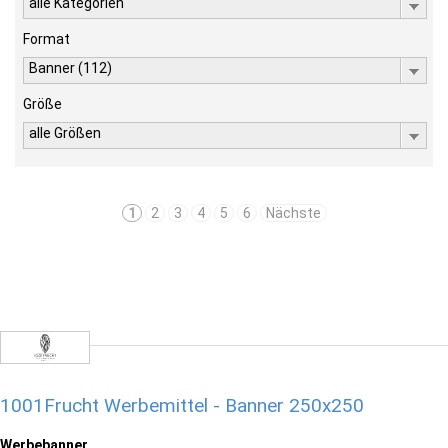
alle Kategorien
Format
Banner (112)
Größe
alle Größen
1
2
3
4
5
6
Nächste
1001Frucht Werbemittel - Banner 250x250
Werbebanner