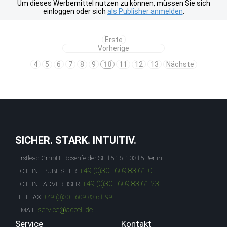
Um dieses Werbemittel nutzen zu können, müssen Sie sich
einloggen oder sich
als Publisher anmelden
.
Erste
Vorherige
4
5
6
7
8
9
10
11
12
13
Nächste
SICHER. STARK. INTUITIV.
Firstlead GmbH, Rosenfelder St. 15-16, 10315 Berlin
+49 (0)30 - 609 83 61-0
HOTLINE PUBLISHER:
+49 (0)30 - 609 83 61-23
HOTLINE ADVERTISER:
TELEFAX:
+49 (0)30 - 609 83 61-99
service@adcell.de
E-MAIL:
Service
Kontakt