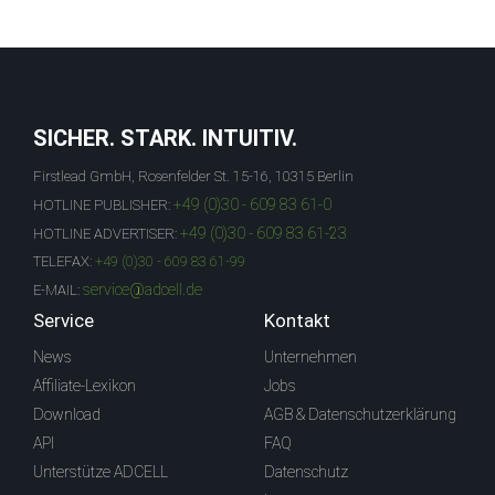
SICHER. STARK. INTUITIV.
Firstlead GmbH, Rosenfelder St. 15-16, 10315 Berlin
+49 (0)30 - 609 83 61-0
HOTLINE PUBLISHER:
+49 (0)30 - 609 83 61-23
HOTLINE ADVERTISER:
TELEFAX:
+49 (0)30 - 609 83 61-99
service@adcell.de
E-MAIL:
Service
Kontakt
News
Unternehmen
Affiliate-Lexikon
Jobs
Download
AGB & Datenschutzerklärung
API
FAQ
Unterstütze ADCELL
Datenschutz