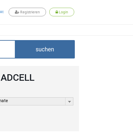
kt
Registrieren
Login
suchen
i ADCELL
rmate