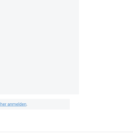
isher anmelden
.