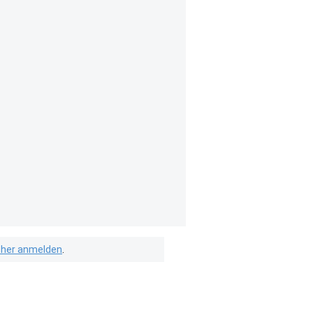
isher anmelden
.