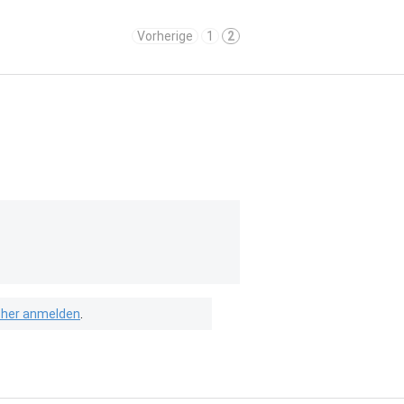
Vorherige
1
2
isher anmelden
.