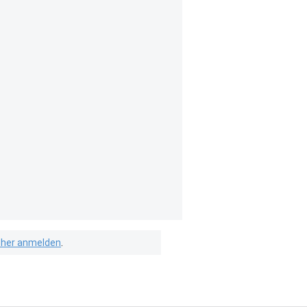
isher anmelden
.