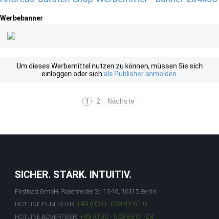
Werbebanner
Um dieses Werbemittel nutzen zu können, müssen Sie sich
einloggen oder sich
als Publisher anmelden
.
1
2
Nächste
SICHER. STARK. INTUITIV.
Firstlead GmbH, Rosenfelder St. 15-16, 10315 Berlin
+49 (0)30 - 609 83 61-0
HOTLINE PUBLISHER:
+49 (0)30 - 609 83 61-23
HOTLINE ADVERTISER: