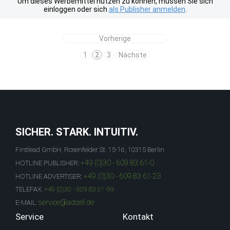
Um dieses Werbemittel nutzen zu können, müssen Sie sich
einloggen oder sich
als Publisher anmelden
.
Vorherige
1
2
3
Nächste
SICHER. STARK. INTUITIV.
Firstlead GmbH, Rosenfelder St. 15-16, 10315 Berlin
+49 (0)30 - 609 83 61-0
HOTLINE PUBLISHER:
+49 (0)30 - 609 83 61-23
HOTLINE ADVERTISER:
TELEFAX:
+49 (0)30 - 609 83 61-99
service@adcell.de
E-MAIL:
Service
Kontakt