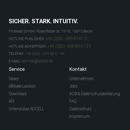
SICHER. STARK. INTUITIV.
Firstlead GmbH, Rosenfelder St. 15-16, 10315 Berlin
+49 (0)30 - 609 83 61-0
HOTLINE PUBLISHER:
+49 (0)30 - 609 83 61-23
HOTLINE ADVERTISER:
TELEFAX:
+49 (0)30 - 609 83 61-99
service@adcell.de
E-MAIL:
Service
Kontakt
News
Unternehmen
Affiliate-Lexikon
Jobs
Download
AGB & Datenschutzerklärung
API
FAQ
Unterstütze ADCELL
Datenschutz
Impressum