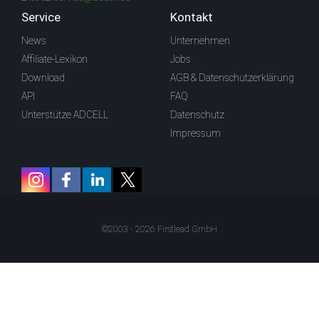
Service
Kontakt
News
Unternehmen
Affiliate-Lexikon
Jobs
Download
AGB & Datenschutzerklärung
API
FAQ
Unterstütze ADCELL
Datenschutz
Impressum
©2003 - 2026 Firstlead GmbH