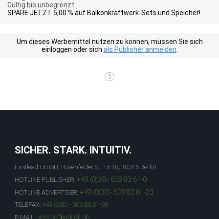
Gültig bis:unbegrenzt
SPARE JETZT 5,00 % auf Balkonkraftwerk-Sets und Speicher!
Um dieses Werbemittel nutzen zu können, müssen Sie sich
einloggen oder sich
als Publisher anmelden
.
1
SICHER. STARK. INTUITIV.
Firstlead GmbH, Rosenfelder St. 15-16, 10315 Berlin
+49 (0)30 - 609 83 61-0
HOTLINE PUBLISHER:
+49 (0)30 - 609 83 61-23
HOTLINE ADVERTISER:
TELEFAX:
+49 (0)30 - 609 83 61-99
service@adcell.de
E-MAIL: