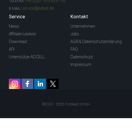
TELEFAX:
+49 (0)30 - 609 83 61-99
service@adcell.de
E-MAIL:
Service
Kontakt
News
Unternehmen
Affiliate-Lexikon
Jobs
Download
AGB & Datenschutzerklärung
API
FAQ
Unterstütze ADCELL
Datenschutz
Impressum
©2003 - 2026 Firstlead GmbH