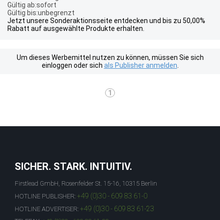
Gültig ab:sofort
Gültig bis:unbegrenzt
Jetzt unsere Sonderaktionsseite entdecken und bis zu 50,00%
Rabatt auf ausgewählte Produkte erhalten.
Um dieses Werbemittel nutzen zu können, müssen Sie sich
einloggen oder sich
als Publisher anmelden
.
1
SICHER. STARK. INTUITIV.
Firstlead GmbH, Rosenfelder St. 15-16, 10315 Berlin
+49 (0)30 - 609 83 61-0
HOTLINE PUBLISHER:
+49 (0)30 - 609 83 61-23
HOTLINE ADVERTISER: