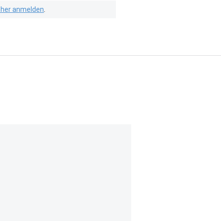
isher anmelden
.