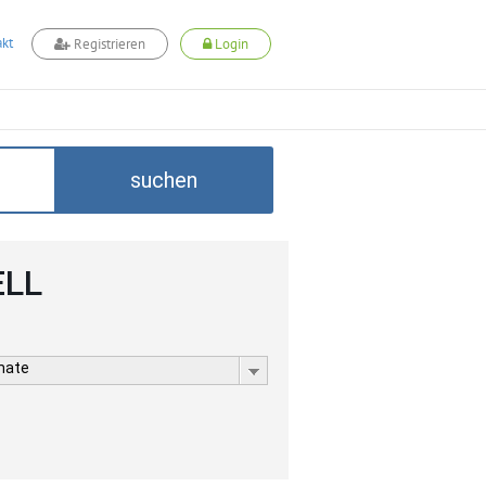
kt
Registrieren
Login
suchen
ELL
rmate