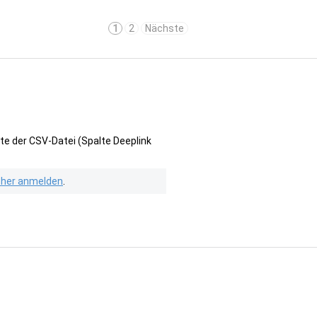
1
2
Nächste
te der CSV-Datei (Spalte Deeplink
isher anmelden
.