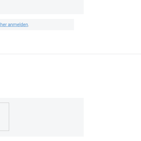
isher anmelden
.