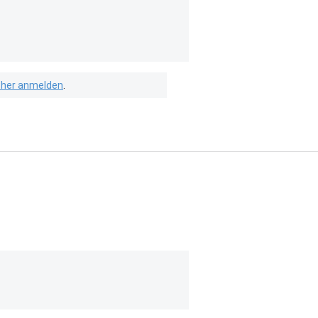
isher anmelden
.