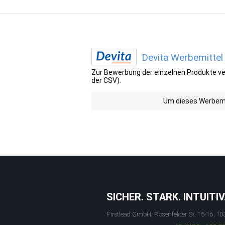
Devita Werbemittel
Zur Bewerbung der einzelnen Produkte ver
der CSV).
Um dieses Werbemit
SICHER. STARK. INTUITIV
Firstlead GmbH, Rosenfelder St. 15-16, 10