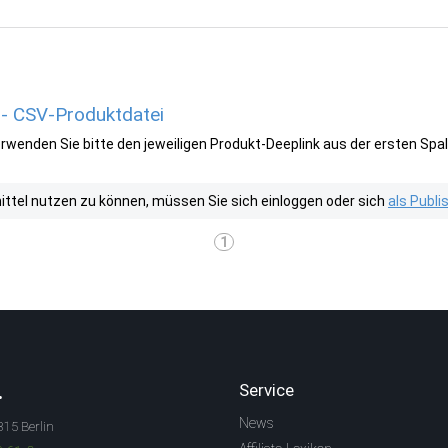
 - CSV-Produktdatei
wenden Sie bitte den jeweiligen Produkt-Deeplink aus der ersten Spal
tel nutzen zu können, müssen Sie sich einloggen oder sich
als Publ
1
.
Service
News
315 Berlin