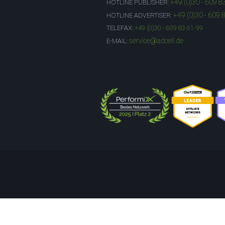
+49 (0)30 - 609 8
HOTLINE PUBLISHER:
+49 (0)30 - 609 
HOTLINE ADVERTISER:
TELEFAX:
+49 (0)30 - 609 83 61-99
service@adcell.de
E-MAIL: