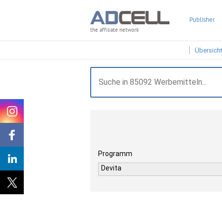
Publisher
the affiliate network
Übersich
Programm
Devita