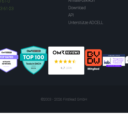
Affiliate-Lexikon
3 61-0
Download
83 61-23
API
Unterstütze ADCELL
©2003 - 2026 Firstlead GmbH