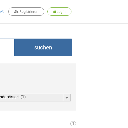
kt
Registrieren
Login
suchen
dardisiert (1)
1