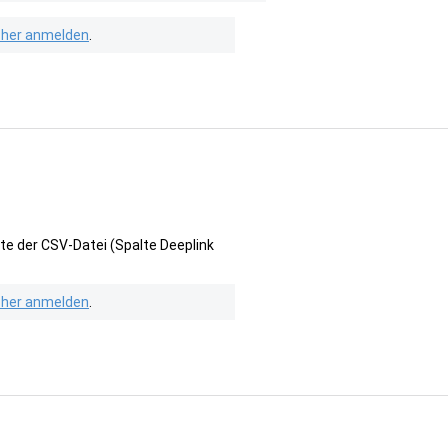
isher anmelden
.
te der CSV-Datei (Spalte Deeplink
isher anmelden
.