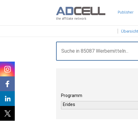
Publisher
the affiliate network
Übersich
Programm
Erides