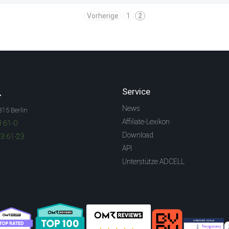
Vorherige
1
2
.
Service
News
315 Berlin
Affiliate-Lexikon
3 61-0
Download
83 61-23
API
Unterstütze ADCELL