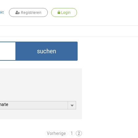
kt
Registrieren
Login
suchen
rmate
Vorherige
1
2