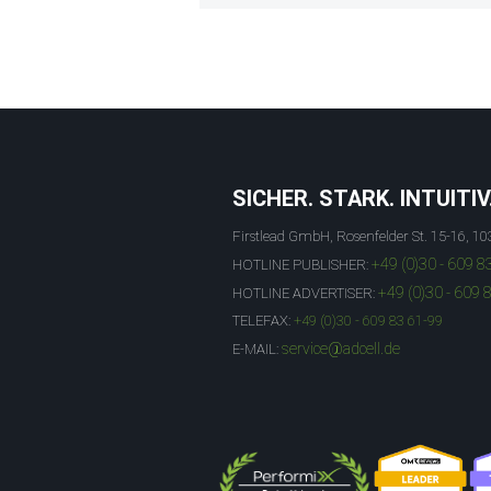
SICHER. STARK. INTUITIV
Firstlead GmbH, Rosenfelder St. 15-16, 10
+49 (0)30 - 609 8
HOTLINE PUBLISHER:
+49 (0)30 - 609 
HOTLINE ADVERTISER:
TELEFAX:
+49 (0)30 - 609 83 61-99
service@adcell.de
E-MAIL: