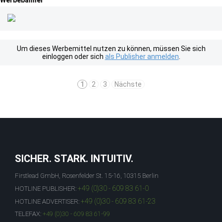
Werbebanner
Um dieses Werbemittel nutzen zu können, müssen Sie sich
einloggen oder sich
als Publisher anmelden
.
1
2
3
Nächste
SICHER. STARK. INTUITIV.
Firstlead GmbH, Rosenfelder St. 15-16, 10315 Berlin
+49 (0)30 - 609 83 61-0
HOTLINE PUBLISHER:
+49 (0)30 - 609 83 61-23
HOTLINE ADVERTISER:
TELEFAX:
+49 (0)30 - 609 83 61-99