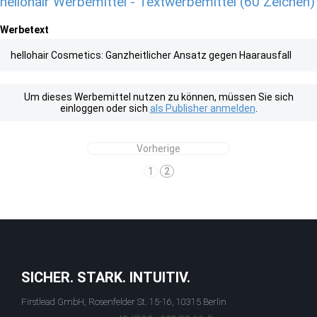
hellohair Werbemittel - Textwerbemittel (60 Zeichen)
Werbetext
hellohair Cosmetics: Ganzheitlicher Ansatz gegen Haarausfall
Um dieses Werbemittel nutzen zu können, müssen Sie sich
einloggen oder sich
als Publisher anmelden
.
Vorherige
1
2
SICHER. STARK. INTUITIV.
Firstlead GmbH, Rosenfelder St. 15-16, 10315 Berlin