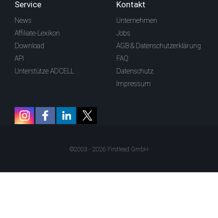
Service
Kontakt
News
Unternehmen
Affiliate-Lexikon
Jobs
Download
AGB & Datenschutzerklärung
API
FAQ
Unterstütze ADCELL
Datenschutz
Impressum
©2003 - 2026 Firstlead GmbH