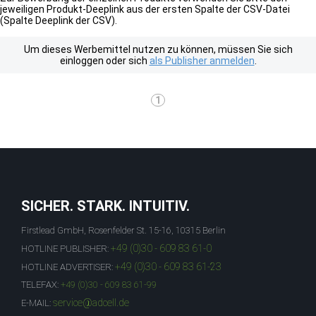
jeweiligen Produkt-Deeplink aus der ersten Spalte der CSV-Datei
(Spalte Deeplink der CSV).
Um dieses Werbemittel nutzen zu können, müssen Sie sich
einloggen oder sich
als Publisher anmelden
.
1
SICHER. STARK. INTUITIV.
Firstlead GmbH, Rosenfelder St. 15-16, 10315 Berlin
+49 (0)30 - 609 83 61-0
HOTLINE PUBLISHER:
+49 (0)30 - 609 83 61-23
HOTLINE ADVERTISER:
TELEFAX:
+49 (0)30 - 609 83 61-99
service@adcell.de
E-MAIL: