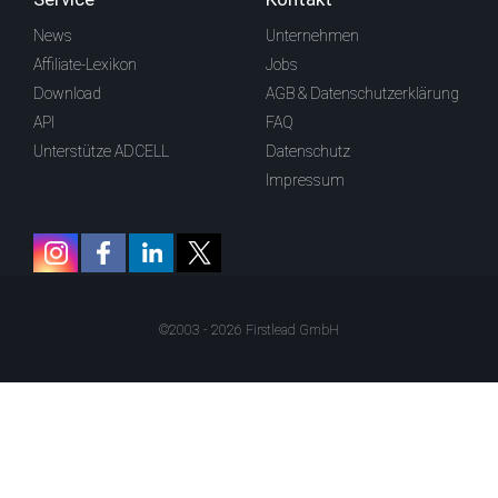
News
Unternehmen
Affiliate-Lexikon
Jobs
Download
AGB & Datenschutzerklärung
API
FAQ
Unterstütze ADCELL
Datenschutz
Impressum
©2003 - 2026 Firstlead GmbH