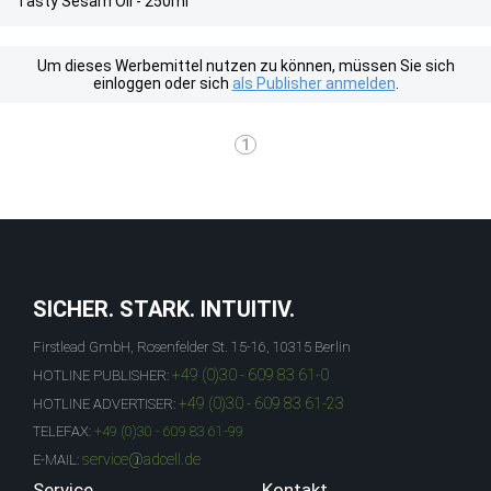
Tasty Sesam Oil - 250ml
Um dieses Werbemittel nutzen zu können, müssen Sie sich
einloggen oder sich
als Publisher anmelden
.
1
SICHER. STARK. INTUITIV.
Firstlead GmbH, Rosenfelder St. 15-16, 10315 Berlin
+49 (0)30 - 609 83 61-0
HOTLINE PUBLISHER:
+49 (0)30 - 609 83 61-23
HOTLINE ADVERTISER:
TELEFAX:
+49 (0)30 - 609 83 61-99
service@adcell.de
E-MAIL:
Service
Kontakt