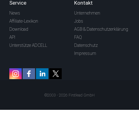
Service
Kontakt
News
Unternehmen
Affiliate-Lexikon
Jobs
Download
AGB & Datenschutzerklärung
API
FAQ
Unterstütze ADCELL
Datenschutz
Impressum
©2003 - 2026 Firstlead GmbH