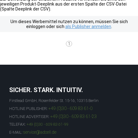
jeweiligen Produkt-Deeplink aus der ersten Spalte der CSV-Datei
(Spalte Deeplink der CSV).
Um dieses Werbemittel nutzen zu können, müssen Sie sich
einloggen oder sich
als Publisher anmelden
.
1
SICHER. STARK. INTUITIV.
Firstlead GmbH, Rosenfelder St. 15-16, 10315 Berlin
+49 (0)30 - 609 83 61-0
HOTLINE PUBLISHER:
+49 (0)30 - 609 83 61-23
HOTLINE ADVERTISER:
TELEFAX:
+49 (0)30 - 609 83 61-99
service@adcell.de
E-MAIL: