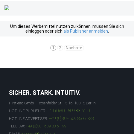
Um dieses Werbemittel nutzen zu können, müssen Sie sich
einloggen oder sich
als Publisher anmelden
.
1
2
Nächste
SICHER. STARK. INTUITIV.
Firstlead GmbH, Rosenfelder St. 15-16, 10315 Berlin
+49 (0)30 - 609 83 61-0
HOTLINE PUBLISHER:
+49 (0)30 - 609 83 61-23
HOTLINE ADVERTISER:
TELEFAX:
+49 (0)30 - 609 83 61-99
service@adcell.de
E-MAIL: