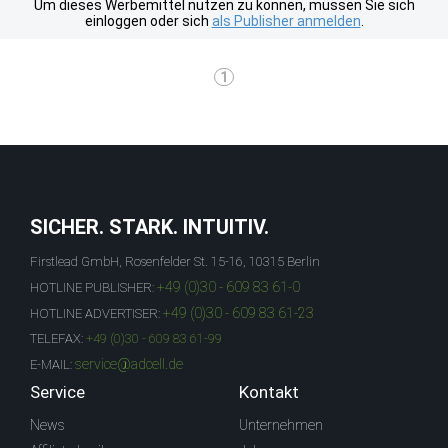
Um dieses Werbemittel nutzen zu können, müssen Sie sich
einloggen oder sich
als Publisher anmelden
.
1
SICHER. STARK. INTUITIV.
Firstlead GmbH, Rosenfelder St. 15-16, 10315 Berlin
+49 (0)30 - 609 83 61-0
HOTLINE PUBLISHER:
+49 (0)30 - 609 83 61-23
HOTLINE ADVERTISER:
TELEFAX:
+49 (0)30 - 609 83 61-99
service@adcell.de
E-MAIL:
Service
Kontakt
News
Unternehmen