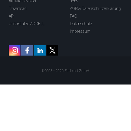
Affiliate-Lexikon
Jobs
Download
AGB & Datenschutzerklärung
API
FAQ
Unterstütze ADCELL
Datenschutz
Impressum
©2003 - 2026 Firstlead GmbH