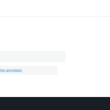
isher anmelden
.