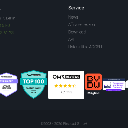
.
Service
News
315 Berlin
Affiliate-Lexikon
3 61-0
Download
83 61-23
API
Unterstütze ADCELL
©2003 - 2026 Firstlead GmbH