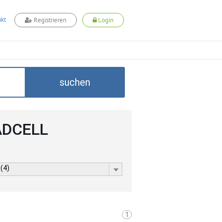
kt
Registrieren
Login
suchen
 ADCELL
 (4)
1