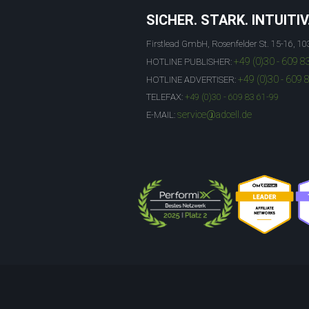
SICHER. STARK. INTUITIV
Firstlead GmbH, Rosenfelder St. 15-16, 10
+49 (0)30 - 609 8
HOTLINE PUBLISHER:
+49 (0)30 - 609 
HOTLINE ADVERTISER:
TELEFAX:
+49 (0)30 - 609 83 61-99
service@adcell.de
E-MAIL: