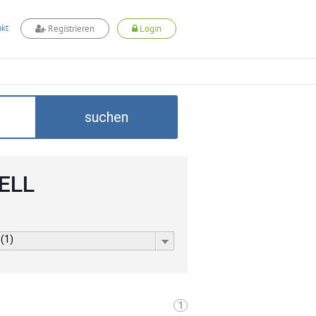
kt
Registrieren
Login
suchen
CELL
 (1)
1