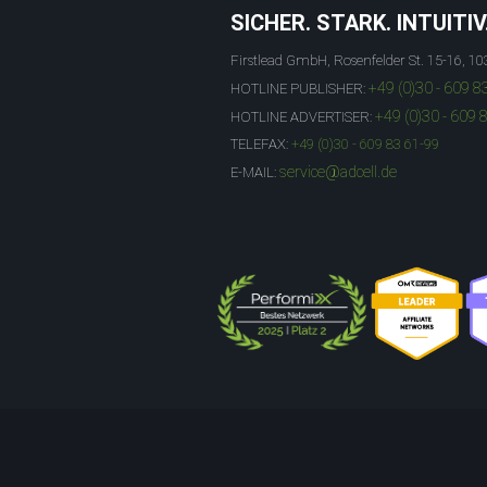
SICHER. STARK. INTUITIV
Firstlead GmbH, Rosenfelder St. 15-16, 10
+49 (0)30 - 609 8
HOTLINE PUBLISHER:
+49 (0)30 - 609 
HOTLINE ADVERTISER:
TELEFAX:
+49 (0)30 - 609 83 61-99
service@adcell.de
E-MAIL: