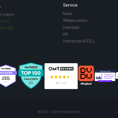
.
Service
News
315 Berlin
Affiliate-Lexikon
3 61-0
Download
83 61-23
API
Unterstütze ADCELL
©2003 - 2026 Firstlead GmbH