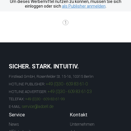
Um dieses Werbemittel nutzen zu können, müssen Sie sich
einloggen oder sich
als Publisher anmelden
.
1
SICHER. STARK. INTUITIV.
Firstlead GmbH, Rosenfelder St. 15-16, 10315 Berlin
+49 (0)30 - 609 83 61-0
HOTLINE PUBLISHER:
+49 (0)30 - 609 83 61-23
HOTLINE ADVERTISER:
TELEFAX:
+49 (0)30 - 609 83 61-99
service@adcell.de
E-MAIL:
Service
Kontakt
News
Unternehmen