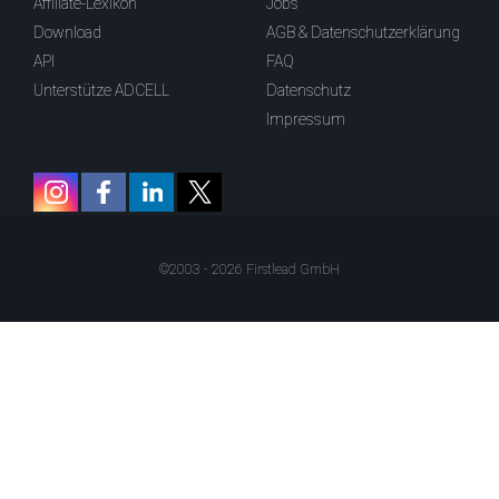
Affiliate-Lexikon
Jobs
Download
AGB & Datenschutzerklärung
API
FAQ
Unterstütze ADCELL
Datenschutz
Impressum
©2003 - 2026 Firstlead GmbH