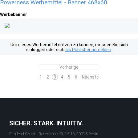
Powerness Werbemittel - Banner 468x60
Werbebanner
Um dieses Werbemittel nutzen zu können, müssen Sie sich
einloggen oder sich
als Publisher anmelden
.
Vorherige
1
2
3
4
5
6
Nächste
SICHER. STARK. INTUITIV.
Firstlead GmbH, Rosenfelder St. 15-16, 10315 Berlin