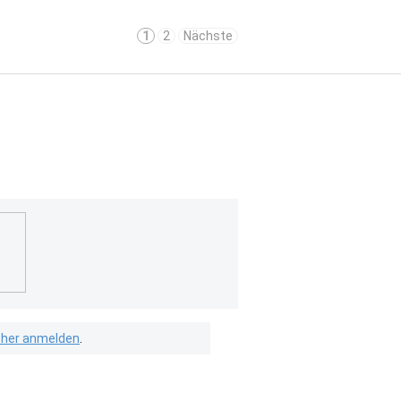
1
2
Nächste
isher anmelden
.