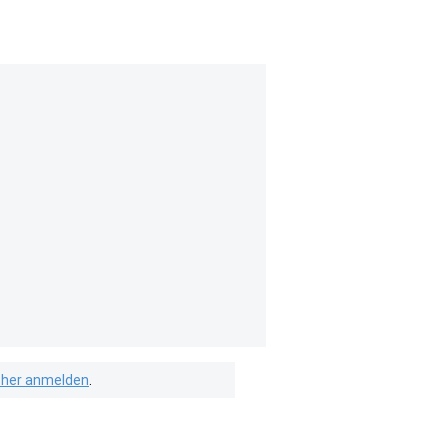
isher anmelden
.