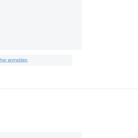
isher anmelden
.