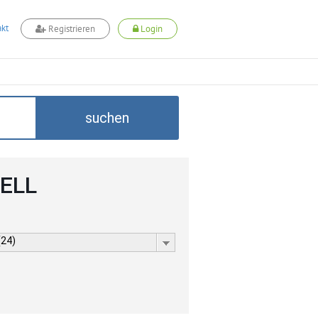
kt
Registrieren
Login
suchen
CELL
(24)