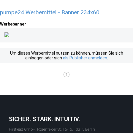
pumpe24 Werbemittel - Banner 234x60
Werbebanner
Um dieses Werbemittel nutzen zu können, müssen Sie sich
einloggen oder sich
als Publisher anmelden
.
1
SICHER. STARK. INTUITIV.
Firstlead GmbH, Rosenfelder St. 15-16, 10315 Berlin