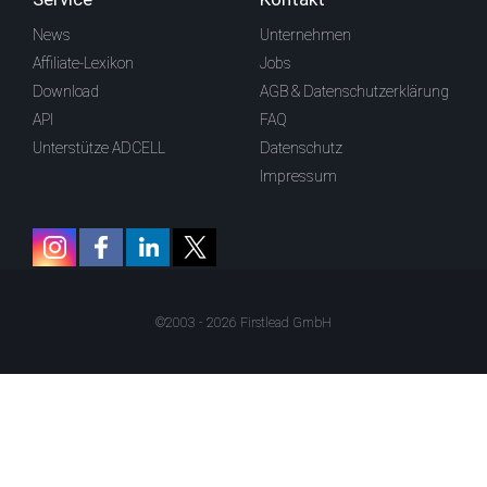
News
Unternehmen
Affiliate-Lexikon
Jobs
Download
AGB & Datenschutzerklärung
API
FAQ
Unterstütze ADCELL
Datenschutz
Impressum
©2003 - 2026 Firstlead GmbH