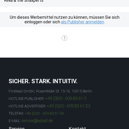
RiNa & the Snaxperts
Um dieses Werbemittel nutzen zu können, müssen Sie sich
einloggen oder sich
als Publisher anmelden
.
1
SICHER. STARK. INTUITIV.
Firstlead GmbH, Rosenfelder St. 15-16, 10315 Berlin
+49 (0)30 - 609 83 61-0
HOTLINE PUBLISHER:
+49 (0)30 - 609 83 61-23
HOTLINE ADVERTISER:
TELEFAX:
+49 (0)30 - 609 83 61-99
service@adcell.de
E-MAIL:
Service
Kontakt