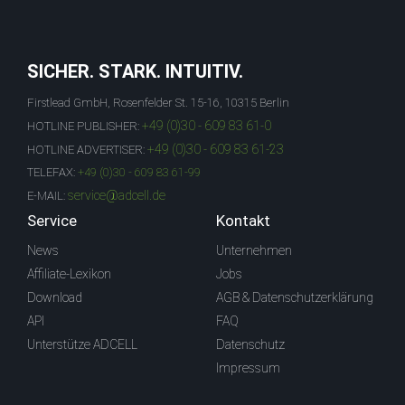
SICHER. STARK. INTUITIV.
Firstlead GmbH, Rosenfelder St. 15-16, 10315 Berlin
+49 (0)30 - 609 83 61-0
HOTLINE PUBLISHER:
+49 (0)30 - 609 83 61-23
HOTLINE ADVERTISER:
TELEFAX:
+49 (0)30 - 609 83 61-99
service@adcell.de
E-MAIL:
Service
Kontakt
News
Unternehmen
Affiliate-Lexikon
Jobs
Download
AGB & Datenschutzerklärung
API
FAQ
Unterstütze ADCELL
Datenschutz
Impressum