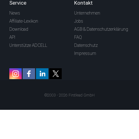
Service
Kontakt
News
Unternehmen
Affiliate-Lexikon
Jobs
Download
AGB & Datenschutzerklärung
API
FAQ
Unterstütze ADCELL
Datenschutz
Impressum
©2003 - 2026 Firstlead GmbH