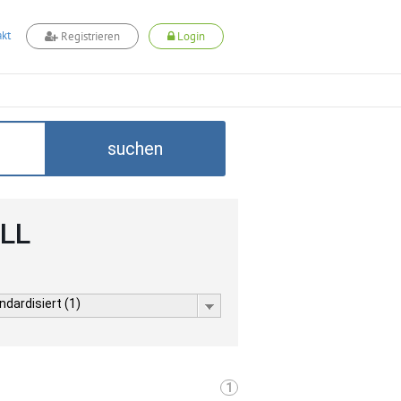
kt
Registrieren
Login
suchen
ELL
dardisiert (1)
1