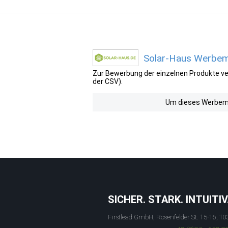
Solar-Haus Werbemi
Zur Bewerbung der einzelnen Produkte ver
der CSV).
Um dieses Werbemit
SICHER. STARK. INTUITIV
Firstlead GmbH, Rosenfelder St. 15-16, 10