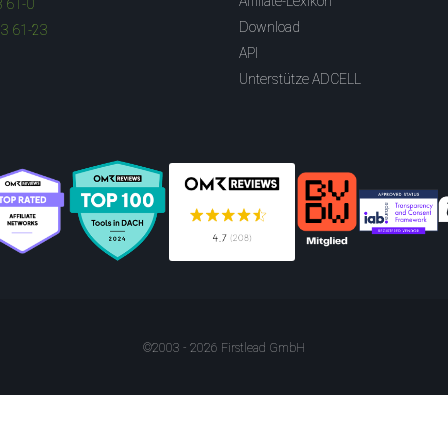
Affiliate-Lexikon
3 61-0
Download
83 61-23
API
Unterstütze ADCELL
©2003 - 2026 Firstlead GmbH