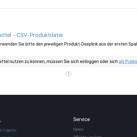
ttel - CSV-Produktdatei
wenden Sie bitte den jeweiligen Produkt-Deeplink aus der ersten Spal
tel nutzen zu können, müssen Sie sich einloggen oder sich
als Publ
1
.
Service
News
315 Berlin