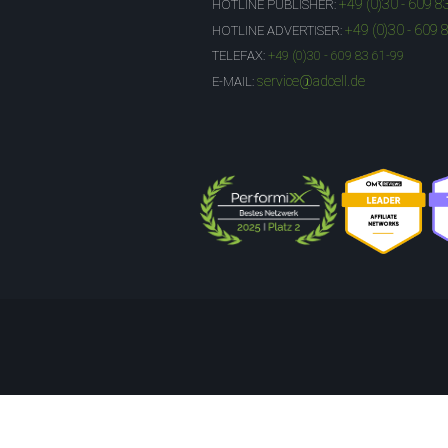
+49 (0)30 - 609 8
HOTLINE PUBLISHER:
+49 (0)30 - 609 
HOTLINE ADVERTISER:
TELEFAX:
+49 (0)30 - 609 83 61-99
service@adcell.de
E-MAIL: