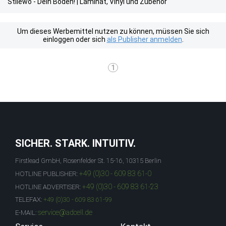
Stilewo - Dein Boden! | Laminat, Vinyl und Zubehör
Um dieses Werbemittel nutzen zu können, müssen Sie sich
einloggen oder sich
als Publisher anmelden
.
1
SICHER. STARK. INTUITIV.
Firstlead GmbH, Rosenfelder St. 15-16, 10315 Berlin
+49 (0)30 - 609 83 61-0
HOTLINE PUBLISHER:
+49 (0)30 - 609 83 61-23
HOTLINE ADVERTISER:
TELEFAX:
+49 (0)30 - 609 83 61-99
service@adcell.de
E-MAIL: