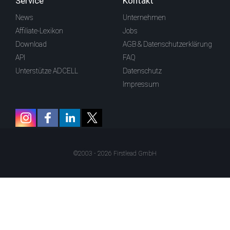
Service
Kontakt
News
Unternehmen
Affiliate-Lexikon
Jobs
Download
AGB & Datenschutzerklärung
API
FAQ
Unterstütze ADCELL
Datenschutz
Impressum
©2003 - 2026 Firstlead GmbH