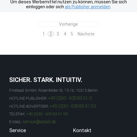
Um dieses Werbemittel nutzen zu können, müssen Sie sich
einloggen oder sich
als Publisher anmelden
.
Vorherige
1
2
3
4
5
Nächste
SICHER. STARK. INTUITIV.
Firstlead GmbH, Rosenfelder St. 15-16, 10315 Berlin
+49 (0)30 - 609 83 61-0
HOTLINE PUBLISHER:
+49 (0)30 - 609 83 61-23
HOTLINE ADVERTISER:
TELEFAX:
+49 (0)30 - 609 83 61-99
service@adcell.de
E-MAIL:
Service
Kontakt