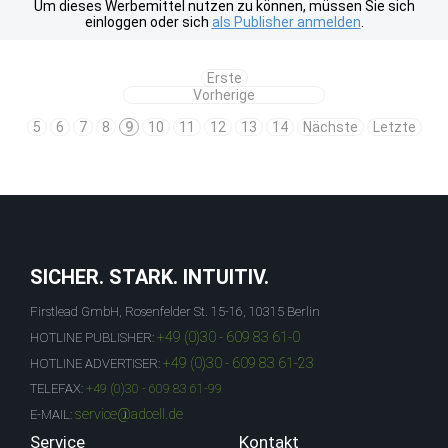
Um dieses Werbemittel nutzen zu können, müssen Sie sich
einloggen oder sich
als Publisher anmelden
.
Erste
Vorherige
5
6
7
8
9
10
11
12
13
14
Nächste
Letzte
SICHER. STARK. INTUITIV.
Firstlead GmbH, Rosenfelder St. 15-16, 10315 Berlin
+49 (0)30 - 609 83 61-0
HOTLINE PUBLISHER:
+49 (0)30 - 609 83 61-23
HOTLINE ADVERTISER:
TELEFAX:
+49 (0)30 - 609 83 61-99
service@adcell.de
E-MAIL:
Service
Kontakt