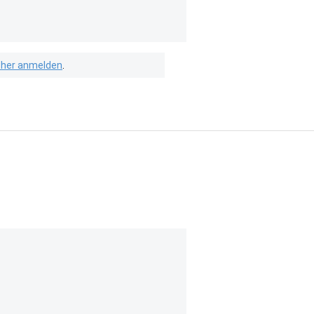
isher anmelden
.