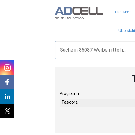
Publisher
the affiliate network
Übersich
Programm
Tascora