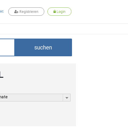
kt
Registrieren
Login
suchen
L
rmate