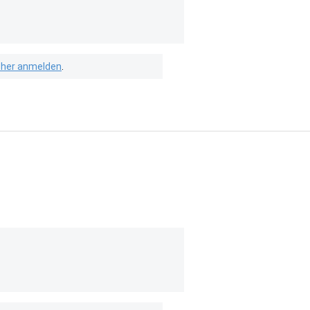
isher anmelden
.