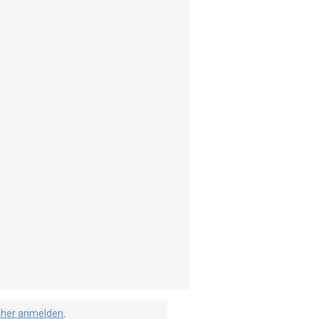
isher anmelden
.