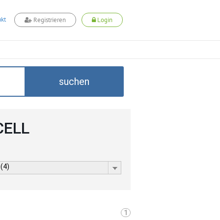
kt
Registrieren
Login
suchen
CELL
 (4)
1