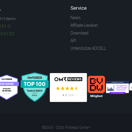
.
Service
News
315 Berlin
Affiliate-Lexikon
3 61-0
Download
83 61-23
API
Unterstütze ADCELL
©2003 - 2026 Firstlead GmbH