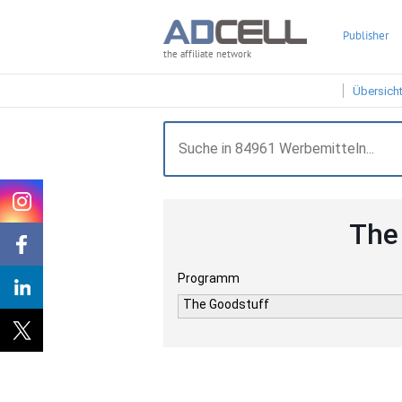
Publisher
the affiliate network
Übersich
The
Programm
The Goodstuff