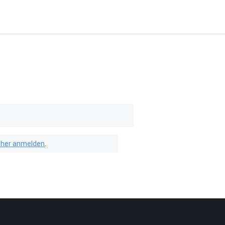
isher anmelden
.