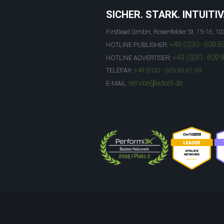
SICHER. STARK. INTUITIV
Firstlead GmbH, Rosenfelder St. 15-16, 10
+49 (0)30 - 609 8
HOTLINE PUBLISHER:
+49 (0)30 - 609 
HOTLINE ADVERTISER:
TELEFAX:
+49 (0)30 - 609 83 61-99
service@adcell.de
E-MAIL: