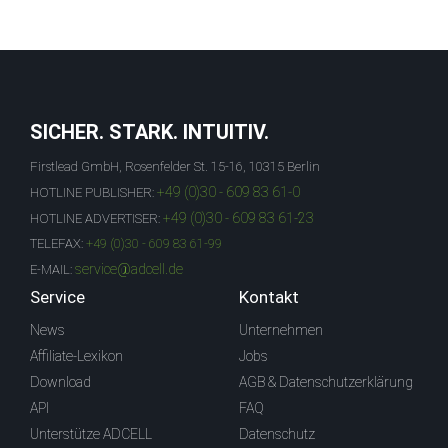
SICHER. STARK. INTUITIV.
Firstlead GmbH, Rosenfelder St. 15-16, 10315 Berlin
+49 (0)30 - 609 83 61-0
HOTLINE PUBLISHER:
+49 (0)30 - 609 83 61-23
HOTLINE ADVERTISER:
TELEFAX:
+49 (0)30 - 609 83 61-99
service@adcell.de
E-MAIL:
Service
Kontakt
News
Unternehmen
Affiliate-Lexikon
Jobs
Download
AGB & Datenschutzerklärung
API
FAQ
Unterstütze ADCELL
Datenschutz