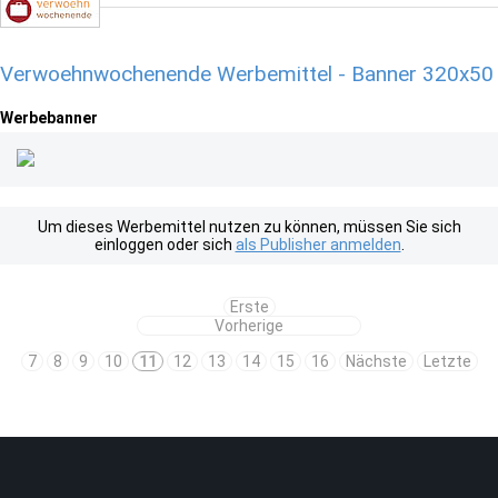
Verwoehnwochenende Werbemittel - Banner 320x50
Werbebanner
Um dieses Werbemittel nutzen zu können, müssen Sie sich
einloggen oder sich
als Publisher anmelden
.
Erste
Vorherige
7
8
9
10
11
12
13
14
15
16
Nächste
Letzte