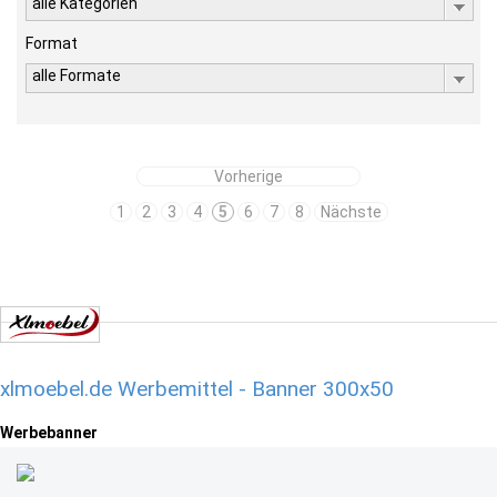
alle Kategorien
Format
alle Formate
Vorherige
1
2
3
4
5
6
7
8
Nächste
xlmoebel.de Werbemittel - Banner 300x50
Werbebanner