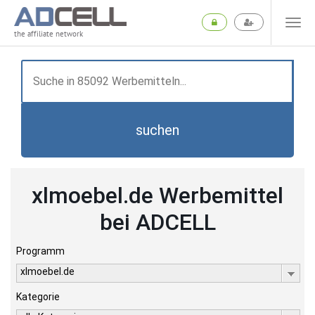
the affiliate network
suchen
xlmoebel.de Werbemittel
bei ADCELL
Programm
xlmoebel.de
Kategorie