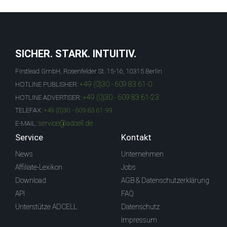
SICHER. STARK. INTUITIV.
Firstlead GmbH, Rosenfelder St. 15-16, 10315 Berlin
+49 (0)30 - 609 83 61-0
HOTLINE PUBLISHER:
+49 (0)30 - 609 83 61-23
HOTLINE ADVERTISER:
TELEFAX:
+49 (0)30 - 609 83 61-99
service@adcell.de
E-MAIL:
Service
Kontakt
News
Unternehmen
Affiliate-Lexikon
Jobs
Download
AGB & Datenschutzerklärung
API
FAQ
Unterstütze ADCELL
Datenschutz
Impressum