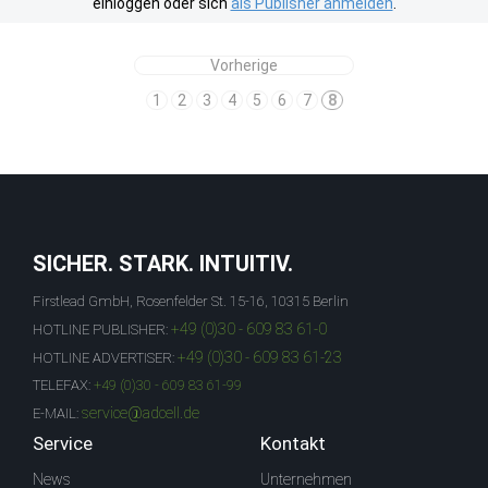
einloggen oder sich
als Publisher anmelden
.
Vorherige
1
2
3
4
5
6
7
8
SICHER. STARK. INTUITIV.
Firstlead GmbH, Rosenfelder St. 15-16, 10315 Berlin
+49 (0)30 - 609 83 61-0
HOTLINE PUBLISHER:
+49 (0)30 - 609 83 61-23
HOTLINE ADVERTISER:
TELEFAX:
+49 (0)30 - 609 83 61-99
service@adcell.de
E-MAIL:
Service
Kontakt
News
Unternehmen