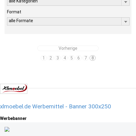
alle Kategorien
Format
alle Formate
Vorherige
1
2
3
4
5
6
7
8
xlmoebel.de Werbemittel - Banner 300x250
Werbebanner