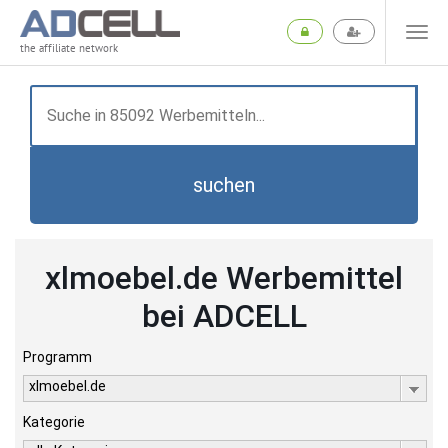
the affiliate network
suchen
xlmoebel.de Werbemittel
bei ADCELL
Programm
xlmoebel.de
Kategorie