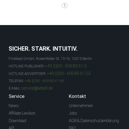
1
SICHER. STARK. INTUITIV.
Firstlead GmbH, Rosenfelder St. 15-16, 10315 Berlin
+49 (0)30 - 609 83 61-0
HOTLINE PUBLISHER:
+49 (0)30 - 609 83 61-23
HOTLINE ADVERTISER:
TELEFAX:
+49 (0)30 - 609 83 61-99
service@adcell.de
E-MAIL:
Service
Kontakt
News
Unternehmen
Affiliate-Lexikon
Jobs
Download
AGB & Datenschutzerklärung
API
FAQ