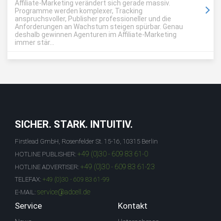
Affiliate-Marketing verändert sich gerade massiv.
Programme werden komplexer, Tracking
anspruchsvoller, Publisher professioneller und die
Anforderungen an Wachstum steigen spürbar. Genau
deshalb gewinnen Agenturen im Affiliate-Marketing
immer stär...
SICHER. STARK. INTUITIV.
Firstlead GmbH, Rosenfelder St. 15-16, 10315 Berlin
+49 (0)30 - 609 83 61-0
HOTLINE PUBLISHER:
+49 (0)30 - 609 83 61-23
HOTLINE ADVERTISER:
TELEFAX:
+49 (0)30 - 609 83 61-99
service@adcell.de
E-MAIL:
Service
Kontakt