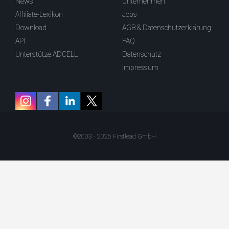
News
Unternehmen
Affiliate-Lexikon
Jobs
Download
AGB & Datenschutzerklärung
API
FAQ
Unterstütze ADCELL
Datenschutz
Impressum
©2003 - 2026 Firstlead GmbH