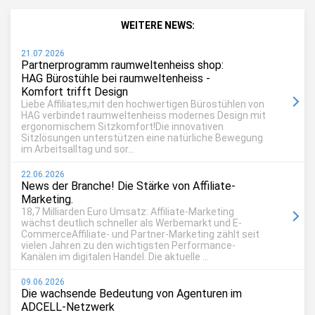
WEITERE NEWS:
21.07.2026
Partnerprogramm raumweltenheiss shop:
HAG Bürostühle bei raumweltenheiss -
Komfort trifft Design
Liebe Affiliates,mit den hochwertigen Bürostühlen von
HAG verbindet raumweltenheiss modernes Design mit
ergonomischem Sitzkomfort!Die innovativen
Sitzlösungen unterstützen eine natürliche Bewegung
im Arbeitsalltag und sor...
22.06.2026
News der Branche! Die Stärke von Affiliate-
Marketing.
18,7 Milliarden Euro Umsatz: Affiliate-Marketing
wächst deutlich schneller als Werbemarkt und E-
CommerceAffiliate- und Partner-Marketing zählt seit
vielen Jahren zu den wichtigsten Performance-
Kanälen im digitalen Handel. Die aktuelle ...
09.06.2026
Die wachsende Bedeutung von Agenturen im
ADCELL-Netzwerk