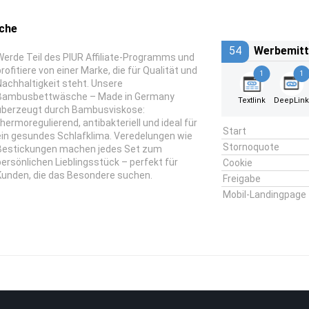
che
54
Werbemitt
Werde Teil des PIUR Affiliate-Programms und
profitiere von einer Marke, die für Qualität und
1
1
Nachhaltigkeit steht. Unsere
Bambusbettwäsche – Made in Germany
Textlink
DeepLin
überzeugt durch Bambusviskose:
thermoregulierend, antibakteriell und ideal für
Start
ein gesundes Schlafklima. Veredelungen wie
Stornoquote
Bestickungen machen jedes Set zum
persönlichen Lieblingsstück – perfekt für
Cookie
Kunden, die das Besondere suchen.
Freigabe
Mobil-Landingpage