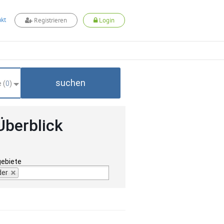
kt
Registrieren
Login
suchen
 (
0
)
Überblick
gebiete
der