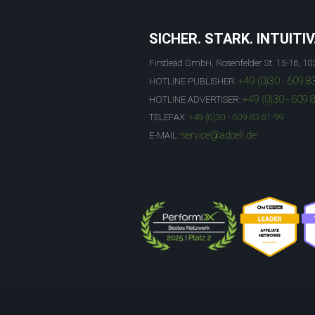
SICHER. STARK. INTUITIV
Firstlead GmbH, Rosenfelder St. 15-16, 10
+49 (0)30 - 609 8
HOTLINE PUBLISHER:
+49 (0)30 - 609 
HOTLINE ADVERTISER:
TELEFAX:
+49 (0)30 - 609 83 61-99
service@adcell.de
E-MAIL: