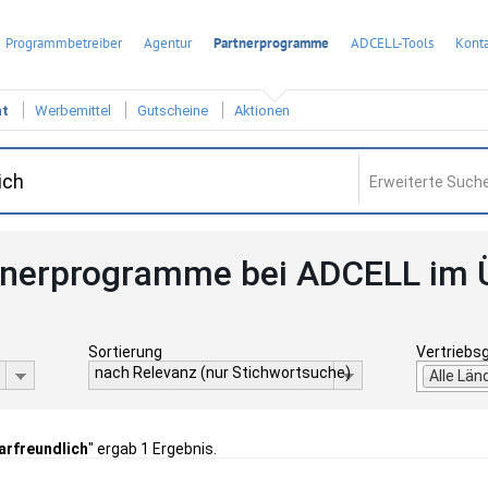
Programmbetreiber
Agentur
Partnerprogramme
ADCELL-Tools
Konta
ht
Werbemittel
Gutscheine
Aktionen
Erweiterte Suche
tnerprogramme bei ADCELL im 
Sortierung
Vertriebs
nach Relevanz (nur Stichwortsuche)
Alle Län
arfreundlich
" ergab 1 Ergebnis.