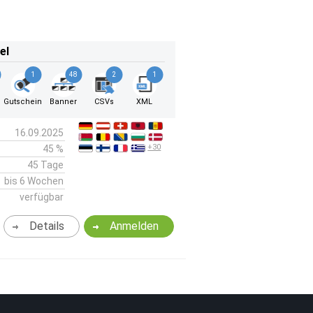
el
1
48
2
1
k
Gutschein
Banner
CSVs
XML
16.09.2025
+30
45 %
45 Tage
bis 6 Wochen
verfügbar
Details
Anmelden