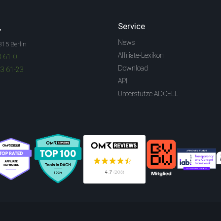
.
Service
News
315 Berlin
Affiliate-Lexikon
3 61-0
Download
83 61-23
API
Unterstütze ADCELL