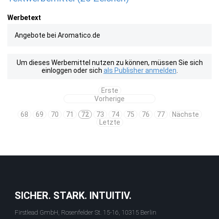
Werbetext
Angebote bei Aromatico.de
Um dieses Werbemittel nutzen zu können, müssen Sie sich
einloggen oder sich
als Publisher anmelden
.
Erste
Vorherige
68
69
70
71
72
73
74
75
76
77
Nächste
Letzte
SICHER. STARK. INTUITIV.
Firstlead GmbH, Rosenfelder St. 15-16, 10315 Berlin