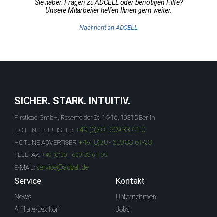
Sie haben Fragen zu ADCELL oder benötigen Hilfe?
Unsere Mitarbeiter helfen Ihnen gern weiter.
Nachricht an ADCELL
SICHER. STARK. INTUITIV.
Firstlead GmbH, Rosenfelder St. 15-16, 10315 Berlin
+49 (0)30 - 609 83 61-0
HOTLINE PUBLISHER:
+49 (0)30 - 609 83 61-23
HOTLINE ADVERTISER:
TELEFAX:
+49 (0)30 - 609 83 61-99
service@adcell.de
E-MAIL:
Service
Kontakt
News
Unternehmen
Affiliate-Lexikon
Jobs