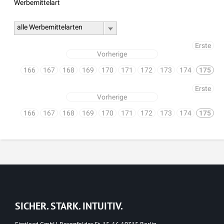
Werbemittelart
alle Werbemittelarten
Erste
Vorherige
166
167
168
169
170
171
172
173
174
175
Erste
Vorherige
166
167
168
169
170
171
172
173
174
175
SICHER. STARK. INTUITIV.