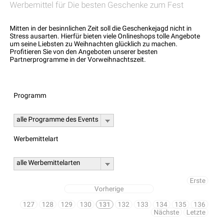
Werbemittel für Die besten Geschenke zum Fest
Mitten in der besinnlichen Zeit soll die Geschenkejagd nicht in
Stress ausarten. Hierfür bieten viele Onlineshops tolle Angebote
um seine Liebsten zu Weihnachten glücklich zu machen.
Profitieren Sie von den Angeboten unserer besten
Partnerprogramme in der Vorweihnachtszeit.
Programm
alle Programme des Events
Werbemittelart
alle Werbemittelarten
Erste
Vorherige
127
128
129
130
131
132
133
134
135
136
Nächste
Letzte