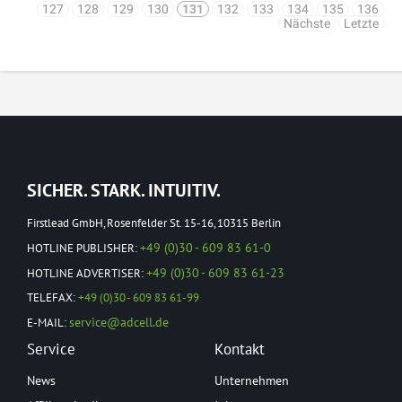
127
128
129
130
131
132
133
134
135
136
Nächste
Letzte
SICHER. STARK. INTUITIV.
Firstlead GmbH, Rosenfelder St. 15-16, 10315 Berlin
+49 (0)30 - 609 83 61-0
HOTLINE PUBLISHER:
+49 (0)30 - 609 83 61-23
HOTLINE ADVERTISER:
TELEFAX:
+49 (0)30 - 609 83 61-99
service@adcell.de
E-MAIL:
Service
Kontakt
News
Unternehmen