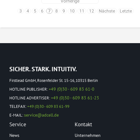
Vorherige
3
4
5
6
7
8
9
10
11
12
Nächste
Letzte
SICHER. STARK. INTUITIV.
Firstlead GmbH, Rosenfelder St. 15-16, 10315 Berlin
+49 (0)30 - 609 83 61-0
HOTLINE PUBLISHER:
+49 (0)30 - 609 83 61-23
HOTLINE ADVERTISER:
TELEFAX:
+49 (0)30 - 609 83 61-99
service@adcell.de
E-MAIL:
Service
Kontakt
News
Unternehmen