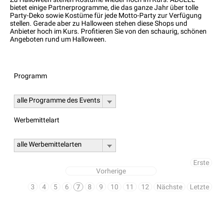
bietet einige Partnerprogramme, die das ganze Jahr über tolle
Party-Deko sowie Kostüme für jede Motto-Party zur Verfügung
stellen. Gerade aber zu Halloween stehen diese Shops und
Anbieter hoch im Kurs. Profitieren Sie von den schaurig, schönen
Angeboten rund um Halloween.
Programm
alle Programme des Events
Werbemittelart
alle Werbemittelarten
Erste
Vorherige
3
4
5
6
7
8
9
10
11
12
Nächste
Letzte