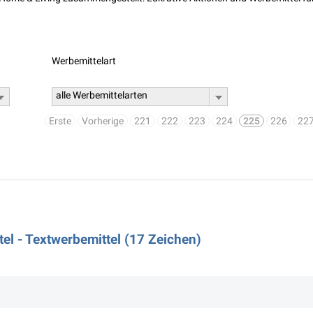
Werbemittelart
alle Werbemittelarten
Erste
Vorherige
221
222
223
224
225
226
22
l - Textwerbemittel (17 Zeichen)