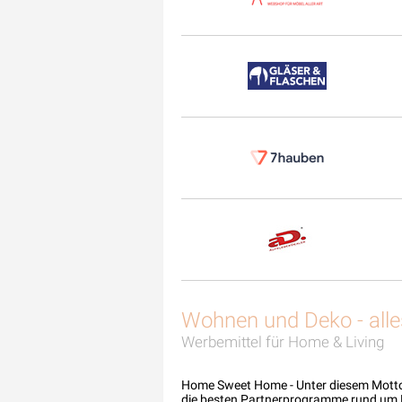
Wohnen und Deko - alle
Werbemittel für Home & Living
Home Sweet Home - Unter diesem Motto k
die besten Partnerprogramme rund um H