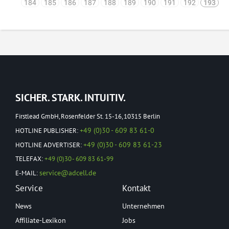
184
185
186
187
188
189
190
191
192
193
SICHER. STARK. INTUITIV.
Firstlead GmbH, Rosenfelder St. 15-16, 10315 Berlin
+49 (0)30 - 609 83 61-0
HOTLINE PUBLISHER:
+49 (0)30 - 609 83 61-23
HOTLINE ADVERTISER:
TELEFAX:
+49 (0)30 - 609 83 61-99
service@adcell.de
E-MAIL:
Service
Kontakt
News
Unternehmen
Affiliate-Lexikon
Jobs