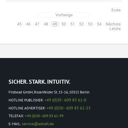
Erste
Vorherige
45
46
47
48
49
50
51
52
53
54
Nächste
Letzte
SICHER. STARK. INTUITIV.
Firstlead GmbH, Rosenfelder St. 15-16, 10315 Berlin
+49 (0)30 - 609 83 61-0
HOTLINE PUBLISHER:
+49 (0)30 - 609 83 61-23
HOTLINE ADVERTISER:
TELEFAX:
+49 (0)30 - 609 83 61-99
service@adcell.de
E-MAIL: