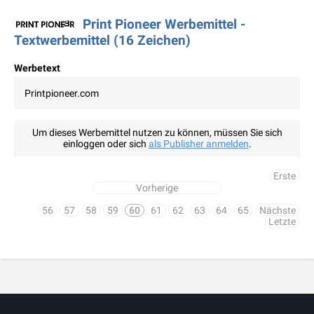
Print Pioneer Werbemittel -
Textwerbemittel (16 Zeichen)
Werbetext
Printpioneer.com
Um dieses Werbemittel nutzen zu können, müssen Sie sich
einloggen oder sich
als Publisher anmelden
.
Erste
Vorherige
56
57
58
59
60
61
62
63
64
65
Nächste
Letzte